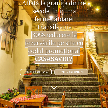
Aflată la graniţa dintre
secole, in inima
fermecătoarei
Transilvania
30% reducere la
rezervările pe site cu
codul promoțional
CASASAVRI7
SOLICITA OFERTA
REZERVARI ONLINE