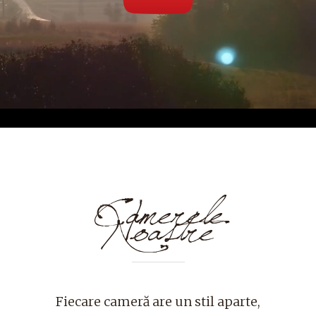
Camerele
Noastre
Fiecare cameră are un stil aparte,