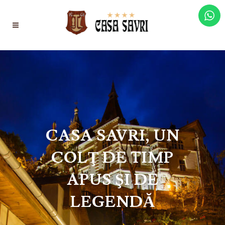
CASA SAVRI, UN
COLŢ DE TIMP
APUS ŞI DE
LEGENDĂ